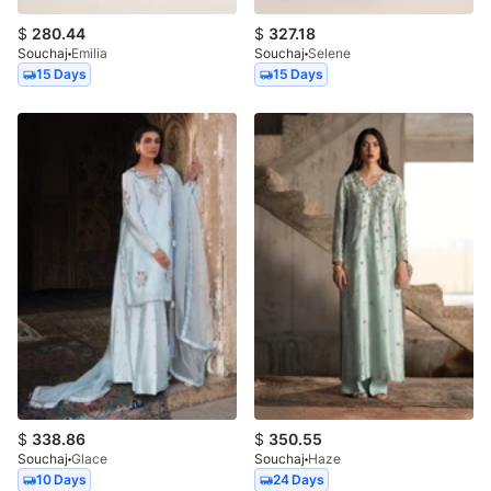
$
280.44
$
327.18
Souchaj
Emilia
Souchaj
Selene
15 Days
15 Days
$
338.86
$
350.55
Souchaj
Glace
Souchaj
Haze
10 Days
24 Days