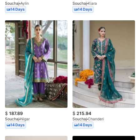
Souchaj
Aylin
Souchaj
Kiara
14 Days
14 Days
$
187.89
$
215.94
Souchaj
Nigar
Souchaj
Chanderi
14 Days
14 Days