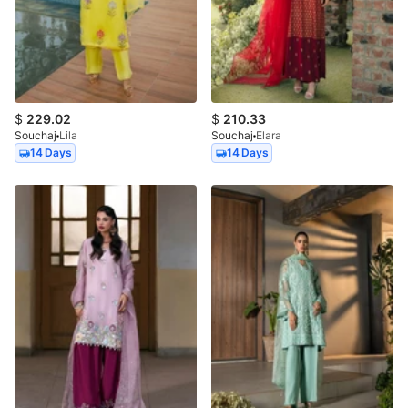
$
229.02
$
210.33
Souchaj
Lila
Souchaj
Elara
14 Days
14 Days