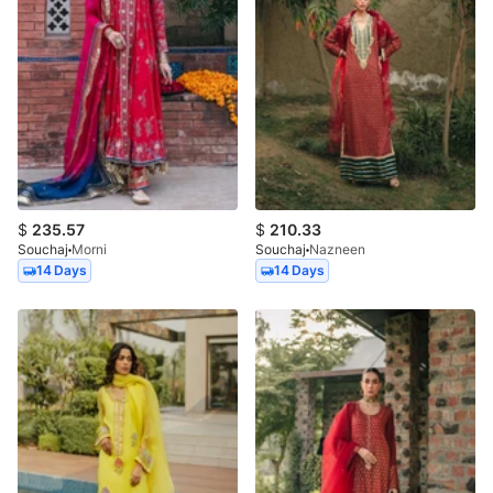
$
235.57
$
210.33
Souchaj
Morni
Souchaj
Nazneen
14 Days
14 Days