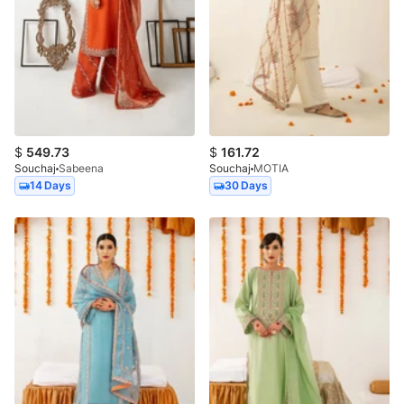
$
549.73
$
161.72
Souchaj
Sabeena
Souchaj
MOTIA
14 Days
30 Days