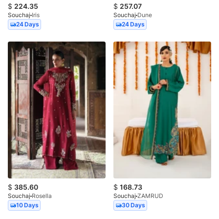
$
224.35
$
257.07
Souchaj
Iris
Souchaj
Dune
24 Days
24 Days
$
385.60
$
168.73
Souchaj
Rosella
Souchaj
ZAMRUD
10 Days
30 Days