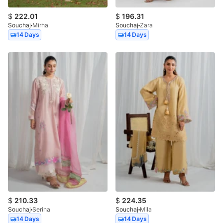
$
222.01
$
196.31
Souchaj
Mirha
Souchaj
Zara
14 Days
14 Days
$
210.33
$
224.35
Souchaj
Serina
Souchaj
Mila
14 Days
14 Days