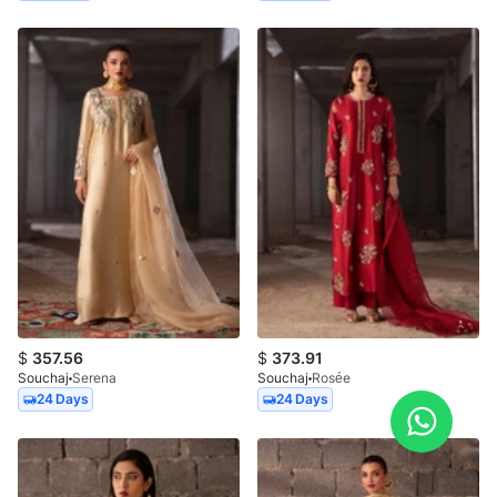
$
357.56
$
373.91
Souchaj
Serena
Souchaj
Rosée
24 Days
24 Days