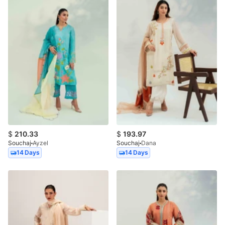
$
210.33
$
193.97
Souchaj
Ayzel
Souchaj
Dana
14 Days
14 Days