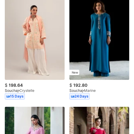
New
$
198.64
$
192.80
Souchaj
Crystelle
Souchaj
Marine
15 Days
24 Days