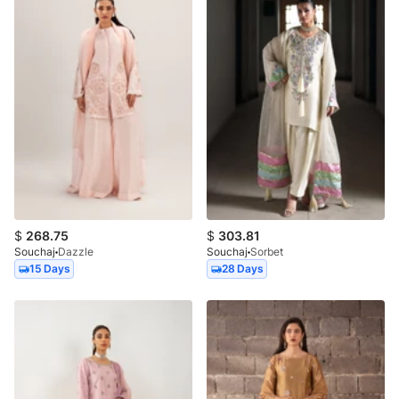
$
268.75
$
303.81
Souchaj
Dazzle
Souchaj
Sorbet
15 Days
28 Days