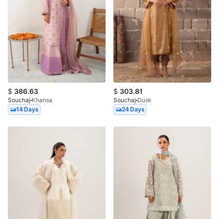
$
386.63
$
303.81
Souchaj
Khansa
Souchaj
Dusk
14 Days
24 Days