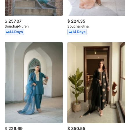
$
257.07
$
224.35
Souchaj
Nureh
Souchaj
Bina
14 Days
14 Days
$
226.69
$
350.55