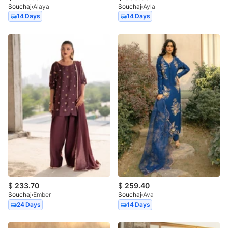
Souchaj
Alaya
Souchaj
Ayla
14 Days
14 Days
$
233.70
$
259.40
Souchaj
Ember
Souchaj
Ava
24 Days
14 Days