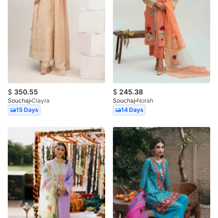
$
350.55
$
245.38
Souchaj
Clayra
Souchaj
Norah
15 Days
14 Days