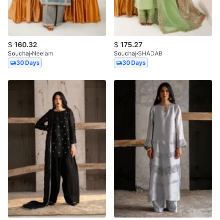
$
160.32
$
175.27
Souchaj
Neelam
Souchaj
SHADAB
30 Days
30 Days