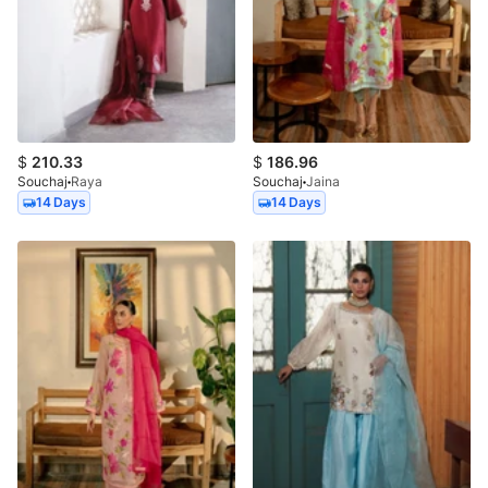
$
210.33
$
186.96
Souchaj
Raya
Souchaj
Jaina
14 Days
14 Days