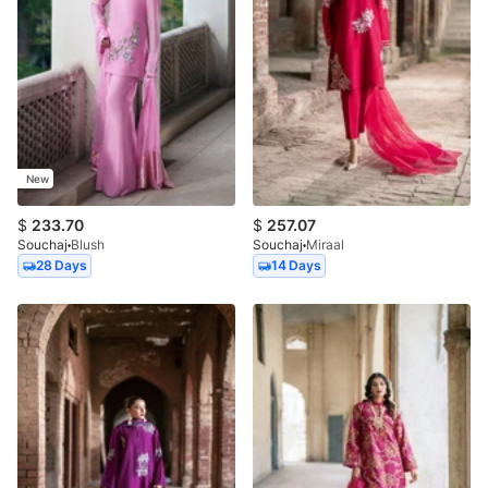
New
$
233.70
$
257.07
Souchaj
Blush
Souchaj
Miraal
28 Days
14 Days