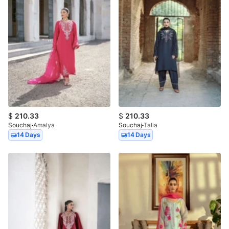
$
210.33
$
210.33
Souchaj
Amalya
Souchaj
Talia
14 Days
14 Days