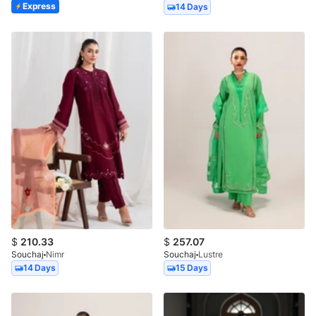
Express
14 Days
$
210.33
$
257.07
Souchaj
Nimr
Souchaj
Lustre
14 Days
15 Days