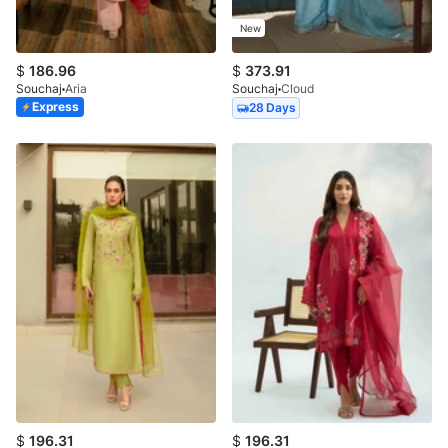
New
$
186.96
$
373.91
Souchaj
Aria
Souchaj
Cloud
Express
28 Days
$
196.31
$
196.31