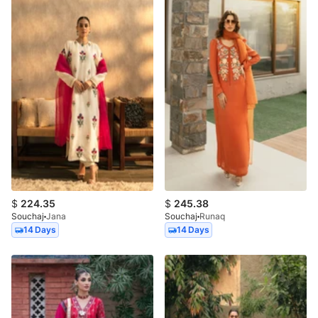
$
224.35
$
245.38
Souchaj
Jana
Souchaj
Runaq
14 Days
14 Days