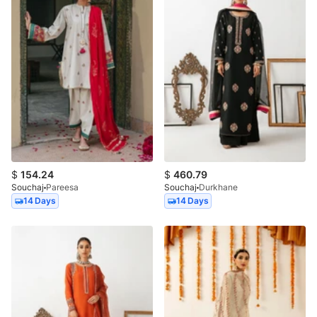
$
154.24
$
460.79
Souchaj
Pareesa
Souchaj
Durkhane
14 Days
14 Days