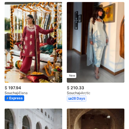
New
$
197.94
$
210.33
Souchaj
Elana
Souchaj
Arctic
Express
28 Days