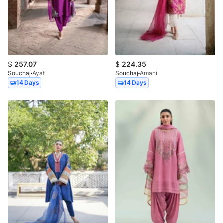
$
257.07
$
224.35
Souchaj
Ayat
Souchaj
Amani
14 Days
14 Days