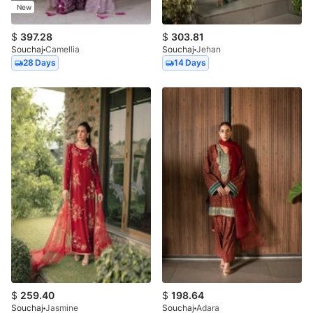
New
$
397.28
$
303.81
Souchaj
Camellia
Souchaj
Jehan
28 Days
14 Days
$
259.40
$
198.64
Souchaj
Jasmine
Souchaj
Adara