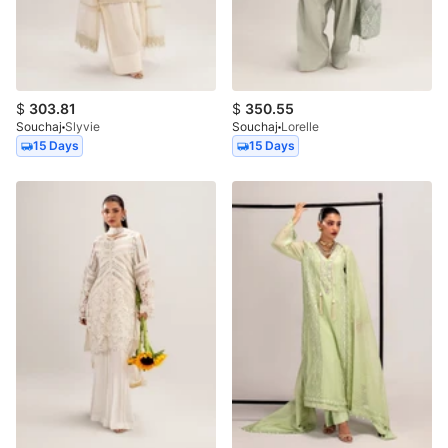
$
303.81
$
350.55
Souchaj
Slyvie
Souchaj
Lorelle
15 Days
15 Days