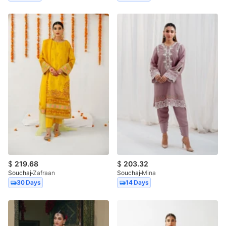
$
219.68
$
203.32
Souchaj
Zafraan
Souchaj
Mina
30 Days
14 Days