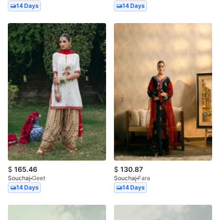
14 Days
14 Days
$
165.46
$
130.87
Souchaj
Geet
Souchaj
Fara
14 Days
14 Days