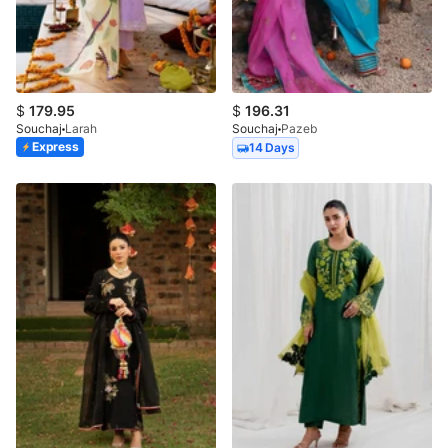
$
179.95
$
196.31
Souchaj
Larah
Souchaj
Pazeb
Express
14 Days