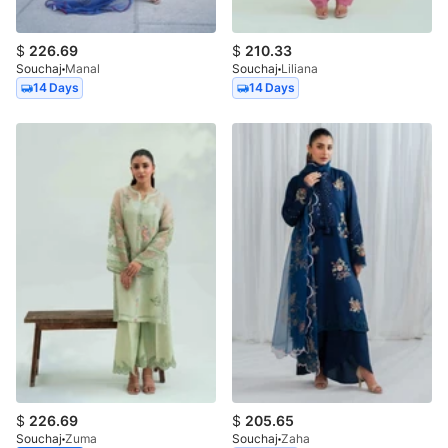
$
226.69
$
210.33
Souchaj
Manal
Souchaj
Liliana
14 Days
14 Days
$
226.69
$
205.65
Souchaj
Zuma
Souchaj
Zaha